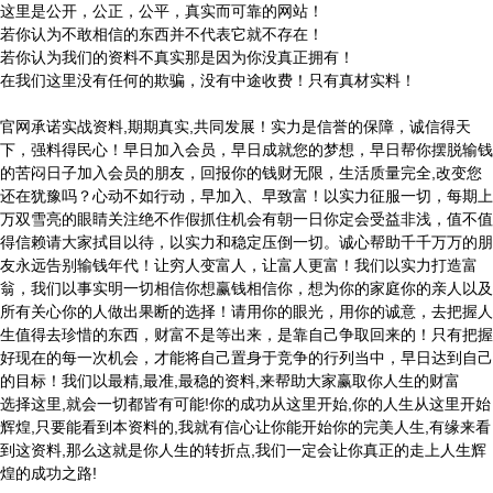
这里是公开，公正，公平，真实而可靠的网站！
若你认为不敢相信的东西并不代表它就不存在！
若你认为我们的资料不真实那是因为你没真正拥有！
在我们这里没有任何的欺骗，没有中途收费！只有真材实料！
官网承诺实战资料,期期真实,共同发展！实力是信誉的保障，诚信得天
下，强料得民心！早日加入会员，早日成就您的梦想，早日帮你摆脱输钱
的苦闷日子加入会员的朋友，回报你的钱财无限，生活质量完全,改变您
还在犹豫吗？心动不如行动，早加入、早致富！以实力征服一切，每期上
万双雪亮的眼睛关注绝不作假抓住机会有朝一日你定会受益非浅，值不值
得信赖请大家拭目以待，以实力和稳定压倒一切。诚心帮助千千万万的朋
友永远告别输钱年代！让穷人变富人，让富人更富！我们以实力打造富
翁，我们以事实明一切相信你想赢钱相信你，想为你的家庭你的亲人以及
所有关心你的人做出果断的选择！请用你的眼光，用你的诚意，去把握人
生值得去珍惜的东西，财富不是等出来，是靠自己争取回来的！只有把握
好现在的每一次机会，才能将自己置身于竞争的行列当中，早日达到自己
的目标！我们以最精,最准,最稳的资料,来帮助大家赢取你人生的财富
选择这里,就会一切都皆有可能!你的成功从这里开始,你的人生从这里开始
辉煌,只要能看到本资料的,我就有信心让你能开始你的完美人生,有缘来看
到这资料,那么这就是你人生的转折点,我们一定会让你真正的走上人生辉
煌的成功之路!