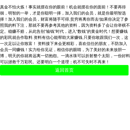
真金不怕火炼！事实就摆在你的眼前！机会就摆在你的面前！不要再徘
徊，明智的一举，才是你聪明一择，加入我们的会员，就是你最明智选
择！加入我们的会员，财富将随手可得,贫穷将离你而去!如果你决定了参
照我的料下注，那就不要再参考其他的资料，因为资料多了会让你举棋不
定。稳赚不赔，从此告别“输钱”时代，进入“数钱”的黄金时代！想要赚钱
的彩民就合作取料.资料有信心能帮助大家赚钱.只要你敢跟我们一次，这
一次足以让你致富！ 资料接下来会更精彩，喜欢信任的朋友，不防加入
会员一同赚钱！实力给你见证，相信你的眼睛，为了美好的未来放胆一
博，明天的你就将远离一切抱怨。一滴水珠可以折射整个太阳，一份好料
可以拯救千万彩民。还要明白一个道理；机不可失时不再来！
返回首页