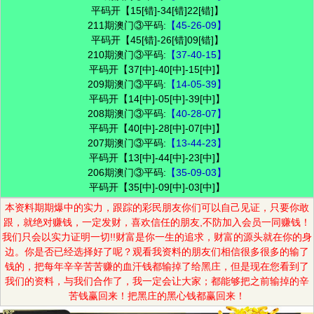
平码开【15[错]-34[错]22[错]】
211期澳门③平码:
【45-26-09】
平码开【45[错]-26[错]09[错]】
210期澳门③平码:
【37-40-15】
平码开【37[中]-40[中]-15[中]】
209期澳门③平码:
【14-05-39】
平码开【14[中]-05[中]-39[中]】
208期澳门③平码:
【40-28-07】
平码开【40[中]-28[中]-07[中]】
207期澳门③平码:
【13-44-23】
平码开【13[中]-44[中]-23[中]】
206期澳门③平码:
【35-09-03】
平码开【35[中]-09[中]-03[中]】
本资料期期爆中的实力，跟踪的彩民朋友你们可以自己见证，只要你敢
跟，就绝对赚钱，一定发财，喜欢信任的朋友,不防加入会员一同赚钱！
我们只会以实力证明一切!!财富是你一生的追求，财富的源头就在你的身
边。你是否已经选择好了呢？观看我资料的朋友们相信很多很多的输了
钱的，把每年辛辛苦苦赚的血汗钱都输掉了给黑庄，但是现在您看到了
我们的资料，与我们合作了，我一定会让大家；都能够把之前输掉的辛
苦钱赢回来！把黑庄的黑心钱都赢回来！