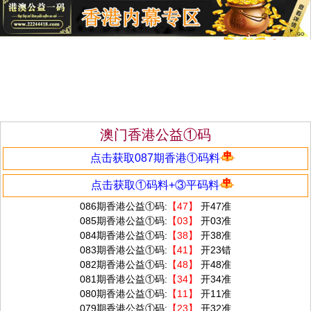
澳门香港公益①码
点击获取087期香港①码料
点击获取①码料+③平码料
086期香港公益①码:
【47】
开47准
085期香港公益①码:
【03】
开03准
084期香港公益①码:
【38】
开38准
083期香港公益①码:
【41】
开23错
082期香港公益①码:
【48】
开48准
081期香港公益①码:
【34】
开34准
080期香港公益①码:
【11】
开11准
079期香港公益①码:
【23】
开32准