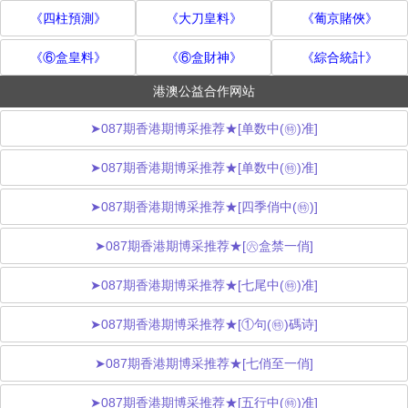
《四柱預測》
《大刀皇料》
《葡京賭俠》
《⑥盒皇料》
《⑥盒財神》
《綜合統計》
港澳公益合作网站
➤087期香港期博采推荐★[单数中(㊕)准]
➤087期香港期博采推荐★[单数中(㊕)准]
➤087期香港期博采推荐★[四季俏中(㊕)]
➤087期香港期博采推荐★[㊅盒禁一俏]
➤087期香港期博采推荐★[七尾中(㊕)准]
➤087期香港期博采推荐★[①句(㊕)碼诗]
➤087期香港期博采推荐★[七俏至一俏]
➤087期香港期博采推荐★[五行中(㊕)准]