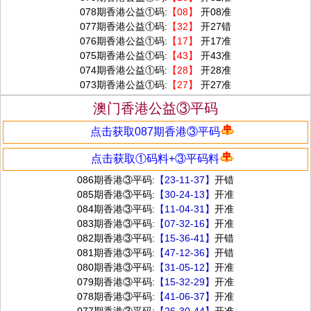
078期香港公益①码:
【08】
开08准
077期香港公益①码:
【32】
开27错
076期香港公益①码:
【17】
开17准
075期香港公益①码:
【43】
开43准
074期香港公益①码:
【28】
开28准
073期香港公益①码:
【27】
开27准
澳门香港公益③平码
点击获取087期香港③平码
点击获取①码料+③平码料
086期香港③平码:
【23-11-37】
开错
085期香港③平码:
【30-24-13】
开准
084期香港③平码:
【11-04-31】
开准
083期香港③平码:
【07-32-16】
开准
082期香港③平码:
【15-36-41】
开错
081期香港③平码:
【47-12-36】
开错
080期香港③平码:
【31-05-12】
开准
079期香港③平码:
【15-32-29】
开准
078期香港③平码:
【41-06-37】
开准
077期香港③平码:
【26-30-44】
开准