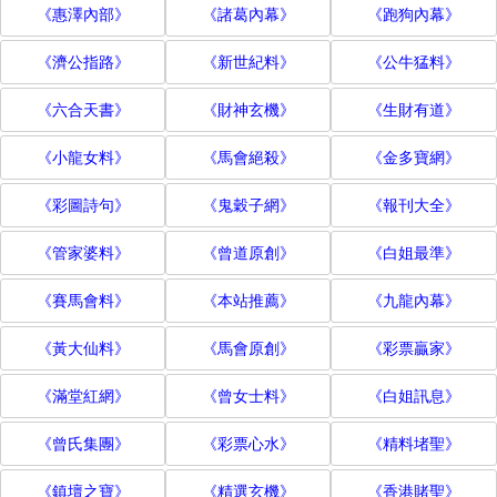
《惠澤內部》
《諸葛內幕》
《跑狗內幕》
《濟公指路》
《新世紀料》
《公牛猛料》
《六合天書》
《財神玄機》
《生財有道》
《小龍女料》
《馬會絕殺》
《金多寶網》
《彩圖詩句》
《鬼穀子網》
《報刊大全》
《管家婆料》
《曾道原創》
《白姐最準》
《賽馬會料》
《本站推薦》
《九龍內幕》
《黃大仙料》
《馬會原創》
《彩票贏家》
《滿堂紅網》
《曾女士料》
《白姐訊息》
《曾氏集團》
《彩票心水》
《精料堵聖》
《鎮壇之寶》
《精選玄機》
《香港賭聖》